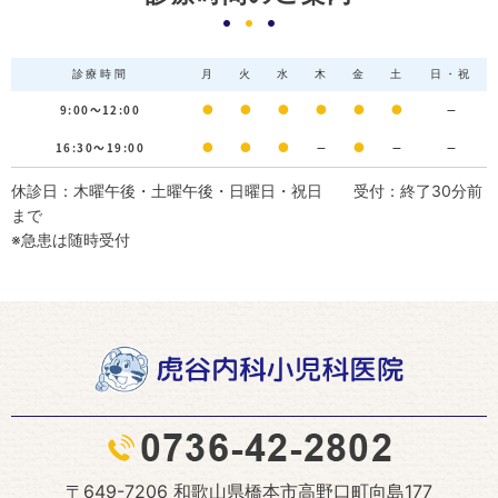
診療時間
月
火
水
木
金
土
日・祝
9:00～12:00
●
●
●
●
●
●
－
16:30～19:00
●
●
●
－
●
－
－
休診日：木曜午後・土曜午後・日曜日・祝日 受付：終了30分前
まで
※急患は随時受付
〒649-7206 和歌山県橋本市高野口町向島177