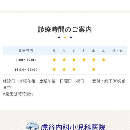
診療時間のご案内
診療時間
月
火
水
木
金
土
日・祝
9:00～12:00
●
●
●
●
●
●
－
16:30～19:00
●
●
●
－
●
－
－
休診日：木曜午後・土曜午後・日曜日・祝日 受付：終了30分前
まで
※急患は随時受付