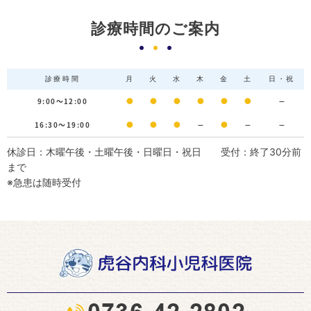
診療時間のご案内
診療時間
月
火
水
木
金
土
日・祝
9:00～12:00
●
●
●
●
●
●
－
16:30～19:00
●
●
●
－
●
－
－
休診日：木曜午後・土曜午後・日曜日・祝日 受付：終了30分前
まで
※急患は随時受付